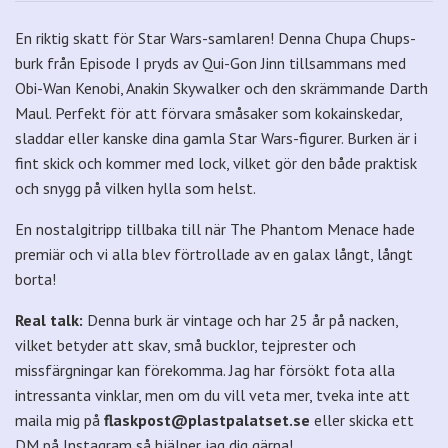
En riktig skatt för Star Wars-samlaren! Denna Chupa Chups-
burk från Episode I pryds av Qui-Gon Jinn tillsammans med
Obi-Wan Kenobi, Anakin Skywalker och den skrämmande Darth
Maul. Perfekt för att förvara småsaker som kokainskedar,
sladdar eller kanske dina gamla Star Wars-figurer. Burken är i
fint skick och kommer med lock, vilket gör den både praktisk
och snygg på vilken hylla som helst.
En nostalgitripp tillbaka till när The Phantom Menace hade
premiär och vi alla blev förtrollade av en galax långt, långt
borta!
Real talk:
Denna burk är vintage och har 25 år på nacken,
vilket betyder att skav, små bucklor, tejprester och
missfärgningar kan förekomma. Jag har försökt fota alla
intressanta vinklar, men om du vill veta mer, tveka inte att
maila mig på
flaskpost@plastpalatset.se
eller skicka ett
DM på Instagram så hjälper jag dig gärna!