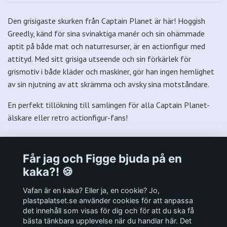
Den grisigaste skurken från Captain Planet är här! Hoggish
Greedly, känd för sina svinaktiga manér och sin ohämmade
aptit på både mat och naturresurser, är en actionfigur med
attityd. Med sitt grisiga utseende och sin förkärlek för
grismotiv i både kläder och maskiner, gör han ingen hemlighet
av sin njutning av att skrämma och avsky sina motståndare.
En perfekt tillökning till samlingen för alla Captain Planet-
älskare eller retro actionfigur-fans!
Får jag och Figge bjuda på en
kaka?! 🍪
Välkommen till Plastpalatsets web zone!
Vafan är en kaka? Eller ja, en cookie? Jo,
plastpalatset.se använder cookies för att anpassa
det innehåll som visas för dig och för att du ska få
Andra viktiga länkar:
bästa tänkbara upplevelse när du handlar här. Det