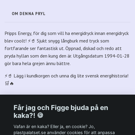
OM DENNA PRYL
Pripps Energy, för dig som vill ha energidryck innan energidryck
blev coolt! ⚡🥤 Sjukt snygg långburk med tryck som
fortfarande ser fantastisk ut. Öppnad, diskad och redo att
pryda hyllan som den kung den är. Utgångsdatum 1994-01-28
gör bara hela grejen ännu bättre.
⚡🥤 Lägg i kundkorgen och unna dig lite svensk energihistoria!
🛒🔥
Får jag och Figge bjuda på en
kaka?! 🍪
Välkommen till Plastpalatsets web zone!
Vafan är en kaka? Eller ja, en cookie? Jo,
plastpalatset.se använder cookies för att anpassa