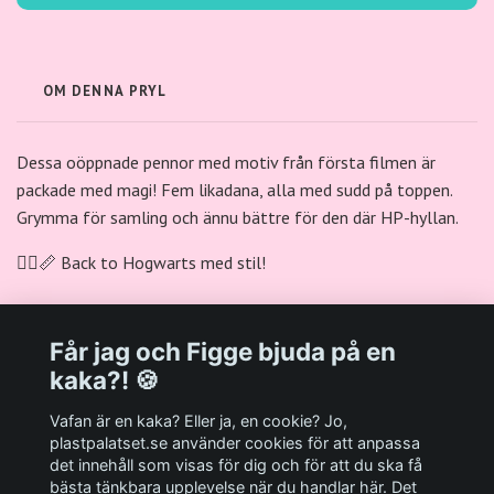
OM DENNA PRYL
Dessa oöppnade pennor med motiv från första filmen är
packade med magi! Fem likadana, alla med sudd på toppen.
Grymma för samling och ännu bättre för den där HP-hyllan.
🧙‍♂️📏 Back to Hogwarts med stil!
Får jag och Figge bjuda på en
kaka?! 🍪
Välkommen till Plastpalatsets web zone!
Vafan är en kaka? Eller ja, en cookie? Jo,
plastpalatset.se använder cookies för att anpassa
det innehåll som visas för dig och för att du ska få
Andra viktiga länkar:
bästa tänkbara upplevelse när du handlar här. Det