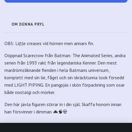
OM DENNA PRYL
OBS: Li(t)e creases vid hörnen men annars fin.
Oöppnad Scarecrow från Batman: The Animated Series, andra
serien från 1993 rakt från legendariska Kenner. Den mest
mardrömsliknande fienden i hela Batmans universum,
komplett med sin lie, fågel och sin skräcktunna look försedd
med LIGHT PIPING. En pangpjäs i skön förpackning som osar
både nostalgi och mörker.
Den här jävla figuren stirrar in i din själ. Skaffa honom innan
han försvinner i dimman. 🦇🧠💀