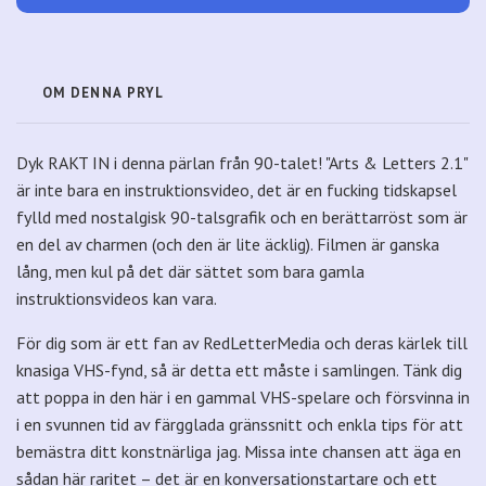
OM DENNA PRYL
Dyk RAKT IN i denna pärlan från 90-talet! "Arts & Letters 2.1"
är inte bara en instruktionsvideo, det är en fucking tidskapsel
fylld med nostalgisk 90-talsgrafik och en berättarröst som är
en del av charmen (och den är lite äcklig). Filmen är ganska
lång, men kul på det där sättet som bara gamla
instruktionsvideos kan vara.
För dig som är ett fan av RedLetterMedia och deras kärlek till
knasiga VHS-fynd, så är detta ett måste i samlingen. Tänk dig
att poppa in den här i en gammal VHS-spelare och försvinna in
i en svunnen tid av färgglada gränssnitt och enkla tips för att
bemästra ditt konstnärliga jag. Missa inte chansen att äga en
sådan här raritet – det är en konversationstartare och ett